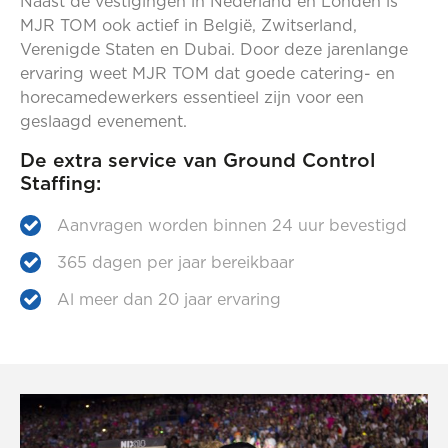
Naast de vestigingen in Nederland en Londen is
MJR TOM ook actief in België, Zwitserland,
Verenigde Staten en Dubai. Door deze jarenlange
ervaring weet MJR TOM dat goede catering- en
horecamedewerkers essentieel zijn voor een
geslaagd evenement.
De extra service van Ground Control
Staffing:
Aanvragen worden binnen 24 uur bevestigd
365 dagen per jaar bereikbaar
Al meer dan 20 jaar ervaring