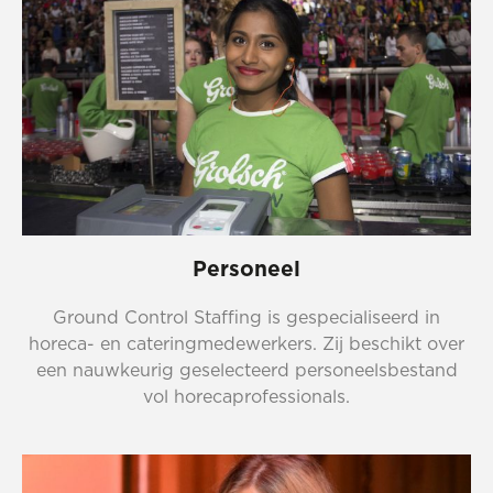
Personeel
Ground Control Staffing is gespecialiseerd in
horeca- en cateringmedewerkers. Zij beschikt over
een nauwkeurig geselecteerd personeelsbestand
vol horecaprofessionals.