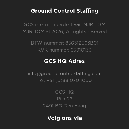
Ground Control Staffing
GCS is een onderdeel van MJR TOM
MJR TOM © 2026, All rights reserved
BTW-nummer: 856312563B01
KVK nummer: 65910133
GCS HQ Adres
info@groundcontrolstaffing.com
Tel. +31 (0)88 070 1000
GCS HQ
Rijn 22
2491 BG Den Haag
Volg ons via